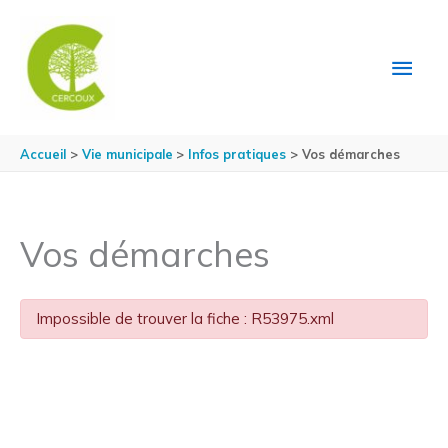
Aller au contenu
Aller au pied de page
MEN
PRIN
Accueil
Vie municipale
Infos pratiques
Vos démarches
Vos démarches
Impossible de trouver la fiche : R53975.xml