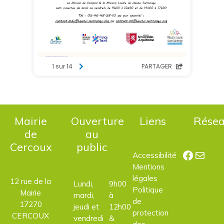
Mairie
Ouverture
Liens
Rése
de
au
Cercoux
public
Facebo
E-mail
Accessibilité
Mentions
légales
12 rue de la
Lundi,
9h00
Politique
Mairie
mardi,
à
de
17270
jeudi et
12h00
protection
CERCOUX
vendredi
&
des