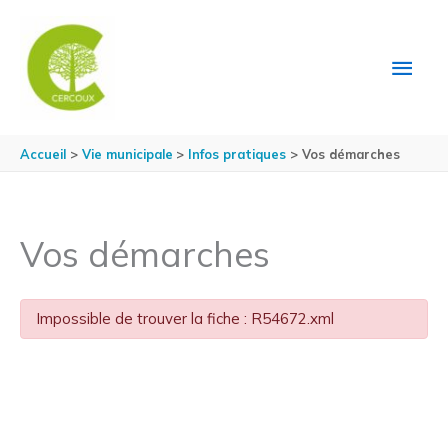
Aller au contenu
Aller au pied de page
MEN
PRIN
Accueil
Vie municipale
Infos pratiques
Vos démarches
Vos démarches
Impossible de trouver la fiche : R54672.xml