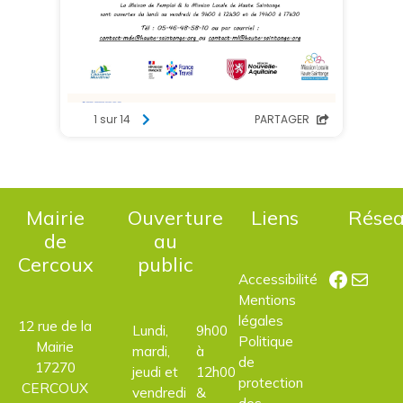
Mairie
Ouverture
Liens
Rése
de
au
Cercoux
public
Facebo
E-mail
Accessibilité
Mentions
légales
12 rue de la
Lundi,
9h00
Politique
Mairie
mardi,
à
de
17270
jeudi et
12h00
protection
CERCOUX
vendredi
&
des