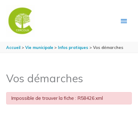
Aller au contenu
Aller au pied de page
MEN
PRIN
Accueil
Vie municipale
Infos pratiques
Vos démarches
Vos démarches
Impossible de trouver la fiche : R58426.xml