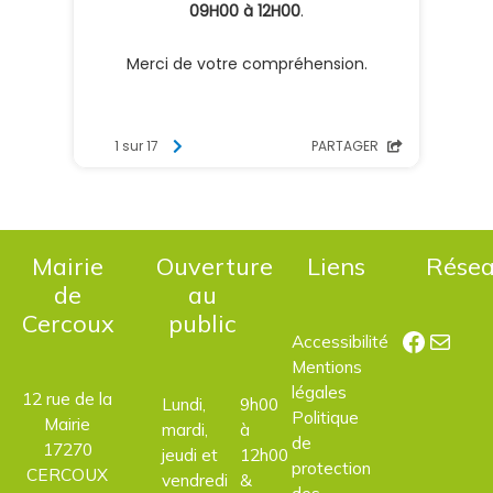
Mairie
Ouverture
Liens
Rése
de
au
Cercoux
public
Facebo
E-mail
Accessibilité
Mentions
légales
12 rue de la
Lundi,
9h00
Politique
Mairie
mardi,
à
de
17270
jeudi et
12h00
protection
CERCOUX
vendredi
&
des