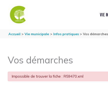
Aller au contenu
Aller au pied de page
VIE 
Accueil
Vie municipale
Infos pratiques
Vos démarche
Vos démarches
Impossible de trouver la fiche : R59470.xml