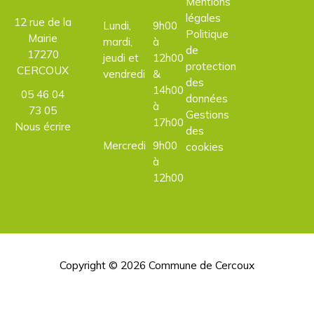
Mentions
légales
12 rue de la
Lundi,
9h00
Politique
Mairie
mardi,
à
de
17270
jeudi et
12h00
protection
CERCOUX
vendredi
&
des
14h00
05 46 04
données
à
73 05
Gestions
17h00
Nous écrire
des
Mercredi
9h00
cookies
à
12h00
Copyright © 2026
Commune de Cercoux
H