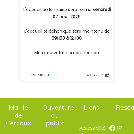
Mairie
Ouverture
Liens
Rése
de
au
Cercoux
public
Facebo
E-mail
Accessibilité