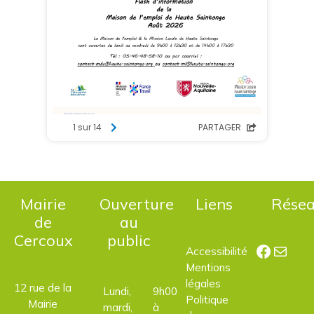
Mairie
Ouverture
Liens
Rése
de
au
Cercoux
public
Facebo
E-mail
Accessibilité
Mentions
légales
12 rue de la
Lundi,
9h00
Politique
Mairie
mardi,
à