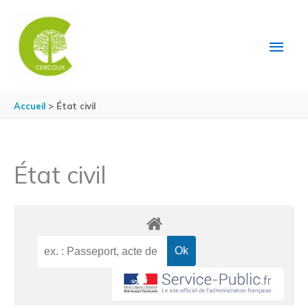
Aller au contenu
Aller au pied de page
MEN
PRIN
Accueil
État civil
État civil