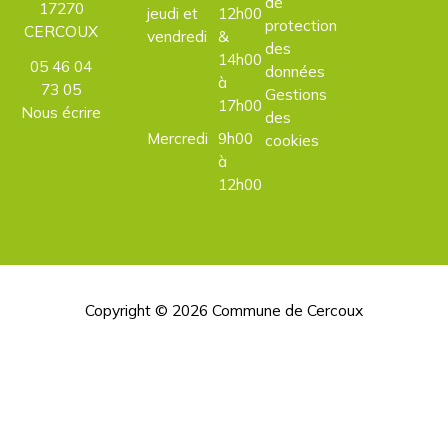
de
17270
jeudi et
12h00
protection
CERCOUX
vendredi
&
des
14h00
05 46 04
données
à
73 05
Gestions
17h00
Nous écrire
des
Mercredi
9h00
cookies
à
12h00
Copyright © 2026
Commune de Cercoux
H
d
p