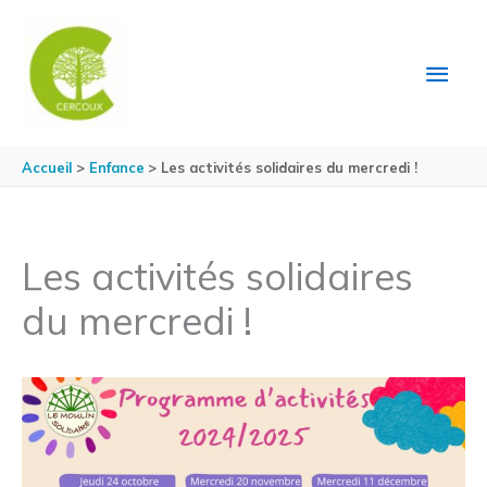
Aller au contenu
Aller au pied de page
MEN
PRIN
Accueil
Enfance
Les activités solidaires du mercredi !
Les activités solidaires
du mercredi !