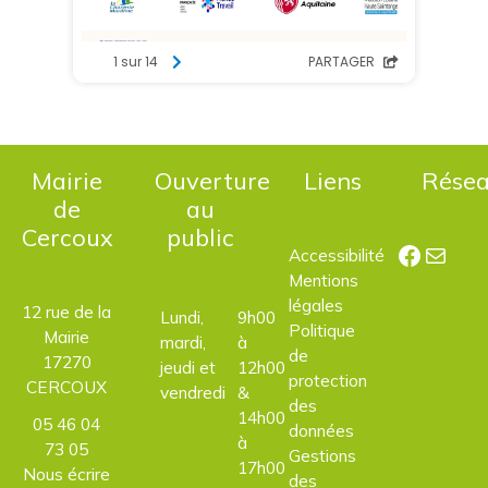
Mairie
Ouverture
Liens
Rése
de
au
Cercoux
public
Facebo
E-mail
Accessibilité
Mentions
légales
12 rue de la
Lundi,
9h00
Politique
Mairie
mardi,
à
de
17270
jeudi et
12h00
protection
CERCOUX
vendredi
&
des
14h00
05 46 04
données
à
73 05
Gestions
17h00
Nous écrire
des