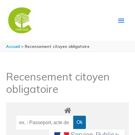
Aller au contenu
Aller au pied de page
MEN
PRIN
Accueil
Recensement citoyen obligatoire
Recensement citoyen
obligatoire