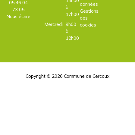
14h00
05 46 04
données
à
73 05
Gestions
17h00
Nous écrire
des
Mercredi
9h00
cookies
à
12h00
Copyright © 2026
Commune de Cercoux
H
d
p