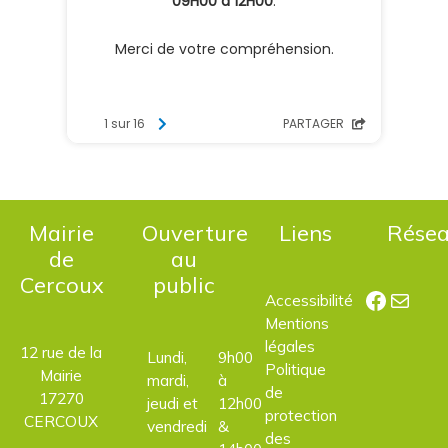
Mairie
Ouverture
Liens
Rése
de
au
Cercoux
public
Facebo
E-mail
Accessibilité
Mentions
légales
12 rue de la
Lundi,
9h00
Politique
Mairie
mardi,
à
de
17270
jeudi et
12h00
protection
CERCOUX
vendredi
&
des