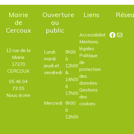
Mairie
Ouverture
Liens
Rése
de
au
Cercoux
public
Facebo
E-mail
Accessibilité
Mentions
légales
12 rue de la
Lundi,
9h00
Politique
Mairie
mardi,
à
de
17270
jeudi et
12h00
protection
CERCOUX
vendredi
&
des
14h00
05 46 04
données
à
73 05
Gestions
17h00
Nous écrire
des
Mercredi
9h00
cookies
à
12h00