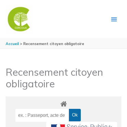
Aller au contenu
Aller au pied de page
MEN
PRIN
Accueil
Recensement citoyen obligatoire
Recensement citoyen
obligatoire