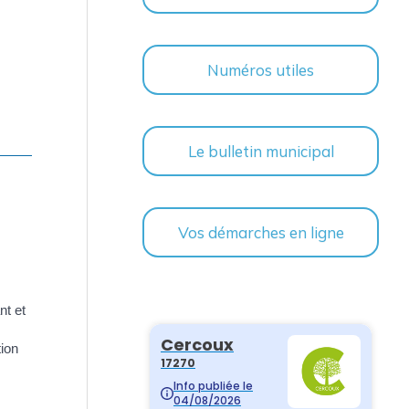
Numéros utiles
Le bulletin municipal
Vos démarches en ligne
nt et
tion