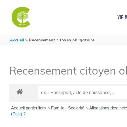
Aller au contenu
Aller au pied de page
VIE 
Accueil
Recensement citoyen obligatoire
Recensement citoyen ob
Accueil particuliers
Famille - Scolarité
Allocations destinée
>
>
(Paje) ?