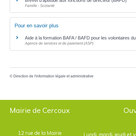
Brevet d'aptitude aux fonctions de directeur (BAFD)
Famille - Scolarité
Pour en savoir plus
Aide à la formation BAFA / BAFD pour les volontaires du
Agence de services et de paiement (ASP)
©
Direction de l'information légale et administrative
Mairie de Cercoux
Ouv
12 rue de la Mairie
Lundi, mardi, jeudi et 