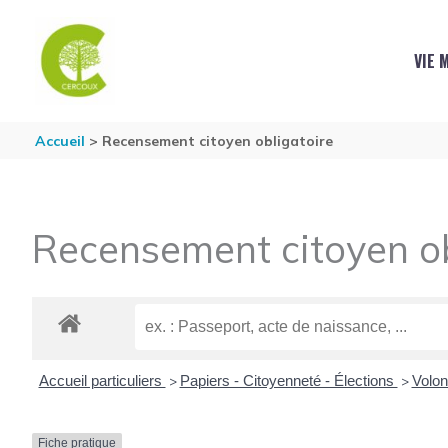
Aller au contenu
Aller au pied de page
VIE 
Accueil
Recensement citoyen obligatoire
Recensement citoyen ob
Accueil particuliers
Papiers - Citoyenneté - Élections
Volon
>
>
Fiche pratique