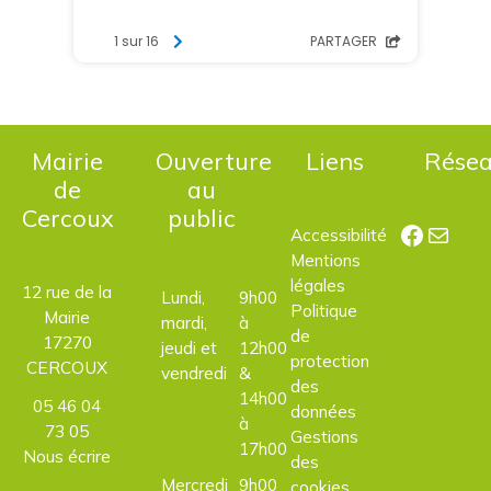
Mairie
Ouverture
Liens
Rése
de
au
Cercoux
public
Facebo
E-mail
Accessibilité
Mentions
légales
12 rue de la
Lundi,
9h00
Politique
Mairie
mardi,
à
de
17270
jeudi et
12h00
protection
CERCOUX
vendredi
&
des
14h00
05 46 04
données
à
73 05
Gestions
17h00
Nous écrire
des
Mercredi
9h00
cookies