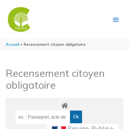
Aller au contenu
Aller au pied de page
MEN
PRIN
Accueil
Recensement citoyen obligatoire
Recensement citoyen
obligatoire