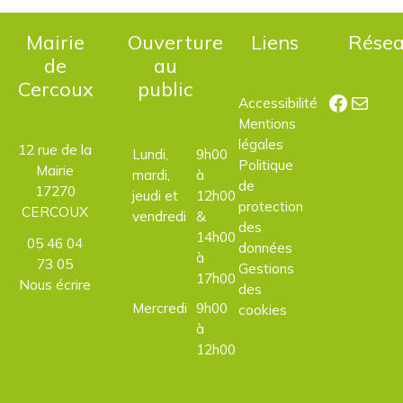
Mairie
Ouverture
Liens
Rése
de
au
Cercoux
public
Facebo
E-mail
Accessibilité
Mentions
légales
12 rue de la
Lundi,
9h00
Politique
Mairie
mardi,
à
de
17270
jeudi et
12h00
protection
CERCOUX
vendredi
&
des
14h00
05 46 04
données
à
73 05
Gestions
17h00
Nous écrire
des
Mercredi
9h00
cookies
à
12h00