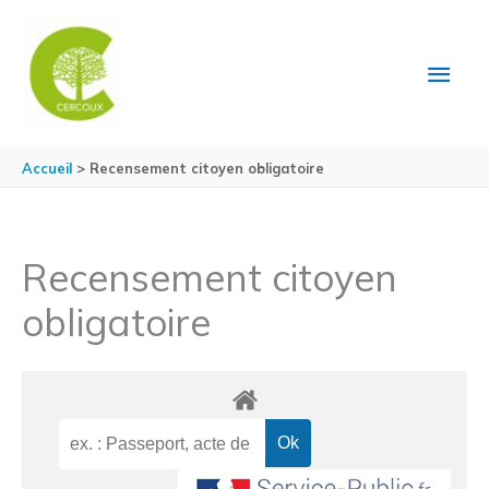
Aller au contenu
Aller au pied de page
MEN
PRIN
Accueil
Recensement citoyen obligatoire
Recensement citoyen
obligatoire