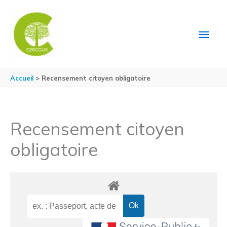
Aller au contenu
Aller au pied de page
MEN
PRIN
Accueil
Recensement citoyen obligatoire
Recensement citoyen
obligatoire