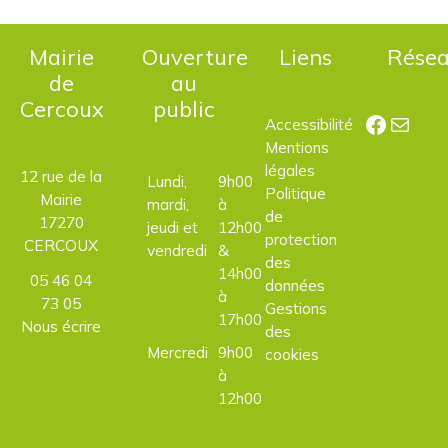
Mairie
Ouverture
Liens
Rése
de
au
Cercoux
public
Facebo
E-mail
Accessibilité
Mentions
légales
12 rue de la
Lundi,
9h00
Politique
Mairie
mardi,
à
de
17270
jeudi et
12h00
protection
CERCOUX
vendredi
&
des
14h00
05 46 04
données
à
73 05
Gestions
17h00
Nous écrire
des
Mercredi
9h00
cookies
à
12h00