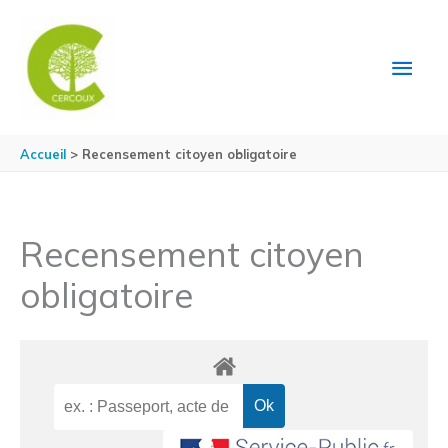
Aller au contenu
Aller au pied de page
MEN
PRIN
Accueil
Recensement citoyen obligatoire
Recensement citoyen
obligatoire