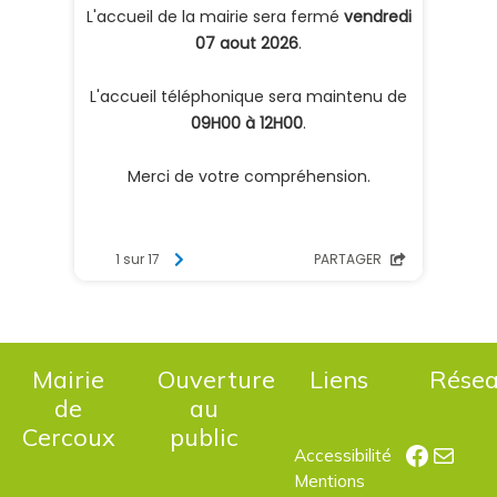
Mairie
Ouverture
Liens
Rése
de
au
Cercoux
public
Facebo
E-mail
Accessibilité
Mentions