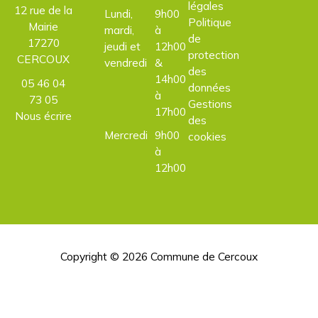
légales
12 rue de la
Lundi,
9h00
Politique
Mairie
mardi,
à
de
17270
jeudi et
12h00
protection
CERCOUX
vendredi
&
des
14h00
05 46 04
données
à
73 05
Gestions
17h00
Nous écrire
des
Mercredi
9h00
cookies
à
12h00
Copyright © 2026
Commune de Cercoux
H
d