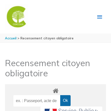
Aller au contenu
Aller au pied de page
MEN
PRIN
Accueil
Recensement citoyen obligatoire
Recensement citoyen
obligatoire