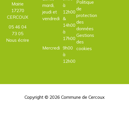
Politique
Mairie
mardi,
à
de
17270
jeudi et
12h00
protection
CERCOUX
vendredi
&
des
14h00
05 46 04
données
à
73 05
Gestions
17h00
Nous écrire
des
Mercredi
9h00
cookies
à
12h00
Copyright © 2026
Commune de Cercoux
H
d
p