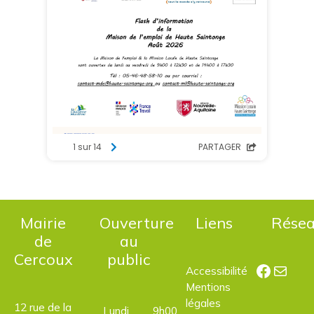
Mairie
Ouverture
Liens
Rése
de
au
Cercoux
public
Facebo
E-mail
Accessibilité
Mentions
légales
12 rue de la
Lundi,
9h00