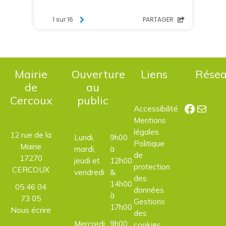
Mairie
Ouverture
Liens
Rése
de
au
Cercoux
public
Facebo
E-mail
Accessibilité
Mentions
légales
12 rue de la
Lundi,
9h00
Politique
Mairie
mardi,
à
de
17270
jeudi et
12h00
protection
CERCOUX
vendredi
&
des
14h00
05 46 04
données
à
73 05
Gestions
17h00
Nous écrire
des
Mercredi
9h00
cookies