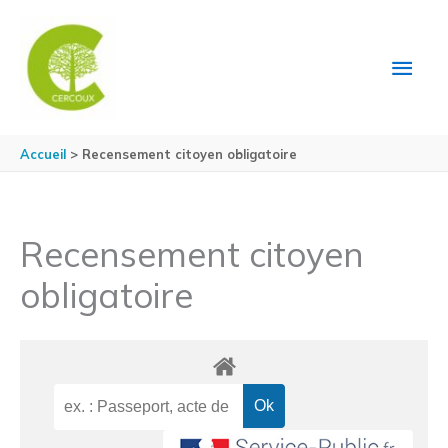
Aller au contenu
Aller au pied de page
MEN
PRIN
Accueil
Recensement citoyen obligatoire
Recensement citoyen
obligatoire