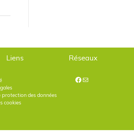
Liens
Réseaux
Facebook
E-mail
é
égales
e protection des données
s cookies