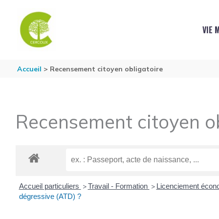
Aller au contenu
Aller au pied de page
VIE 
Accueil
Recensement citoyen obligatoire
Recensement citoyen ob
Accueil particuliers
Travail - Formation
Licenciement éco
>
>
dégressive (ATD) ?