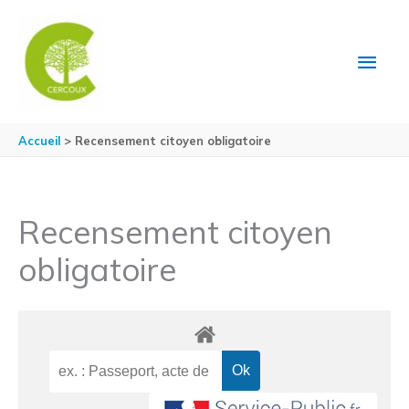
Aller au contenu
Aller au pied de page
MEN
PRIN
Accueil
Recensement citoyen obligatoire
Recensement citoyen
obligatoire