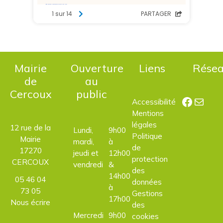
Mairie
Ouverture
Liens
Rése
de
au
Cercoux
public
Facebo
E-mail
Accessibilité
Mentions
légales
12 rue de la
Lundi,
9h00
Politique
Mairie
mardi,
à
de
17270
jeudi et
12h00
protection
CERCOUX
vendredi
&
des
14h00
05 46 04
données
à
73 05
Gestions
17h00
Nous écrire
des
Mercredi
9h00
cookies