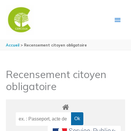
Aller au contenu
Aller au pied de page
MEN
PRIN
Accueil
Recensement citoyen obligatoire
Recensement citoyen
obligatoire