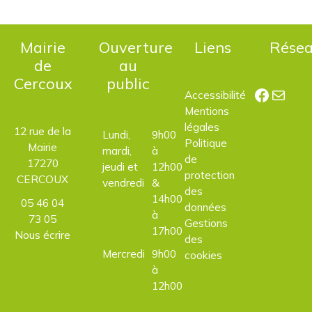
Mairie
Ouverture
Liens
Rése
de
au
Cercoux
public
Facebo
E-mail
Accessibilité
Mentions
légales
12 rue de la
Lundi,
9h00
Politique
Mairie
mardi,
à
de
17270
jeudi et
12h00
protection
CERCOUX
vendredi
&
des
14h00
05 46 04
données
à
73 05
Gestions
17h00
Nous écrire
des
Mercredi
9h00
cookies
à
12h00