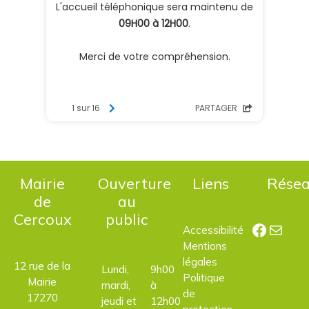
Mairie
Ouverture
Liens
Rése
de
au
Cercoux
public
Facebo
E-mail
Accessibilité
Mentions
légales
12 rue de la
Lundi,
9h00
Politique
Mairie
mardi,
à
de
17270
jeudi et
12h00
protection