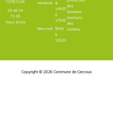
CERCOUX
vendredi
&
des
14h00
05 46 04
données
à
73 05
Gestions
17h00
Nous écrire
des
Mercredi
9h00
cookies
à
12h00
Copyright © 2026
Commune de Cercoux
H
d
p