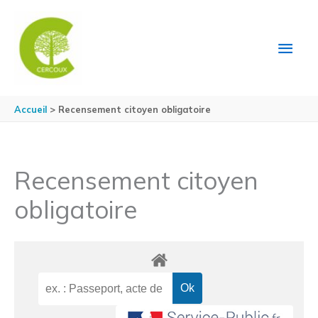
Aller au contenu
Aller au pied de page
MEN
PRIN
Accueil
Recensement citoyen obligatoire
Recensement citoyen
obligatoire