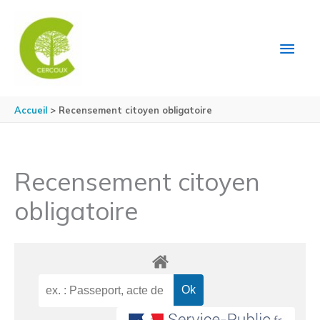
Aller au contenu
Aller au pied de page
MEN
PRIN
Accueil
Recensement citoyen obligatoire
Recensement citoyen
obligatoire