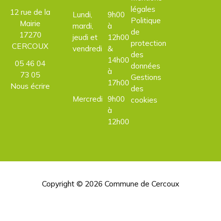
légales
12 rue de la
Lundi,
9h00
Politique
Mairie
mardi,
à
de
17270
jeudi et
12h00
protection
CERCOUX
vendredi
&
des
14h00
05 46 04
données
à
73 05
Gestions
17h00
Nous écrire
des
Mercredi
9h00
cookies
à
12h00
Copyright © 2026
Commune de Cercoux
H