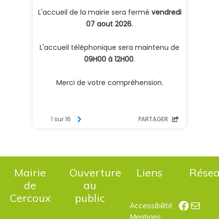
Mairie
Ouverture
Liens
Rése
de
au
Cercoux
public
Facebo
E-mail
Accessibilité
Mentions