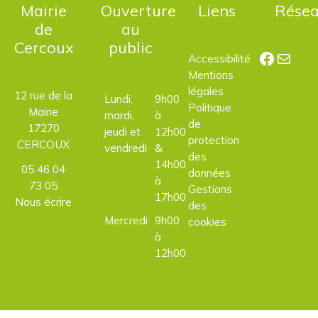
Mairie
Ouverture
Liens
Rése
de
au
Cercoux
public
Facebo
E-mail
Accessibilité
Mentions
légales
12 rue de la
Lundi,
9h00
Politique
Mairie
mardi,
à
de
17270
jeudi et
12h00
protection
CERCOUX
vendredi
&
des
14h00
05 46 04
données
à
73 05
Gestions
17h00
Nous écrire
des
Mercredi
9h00
cookies
à
12h00