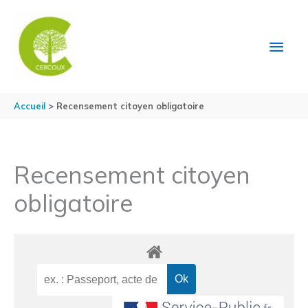
Aller au contenu
Aller au pied de page
MEN
PRIN
Accueil
Recensement citoyen obligatoire
Recensement citoyen
obligatoire