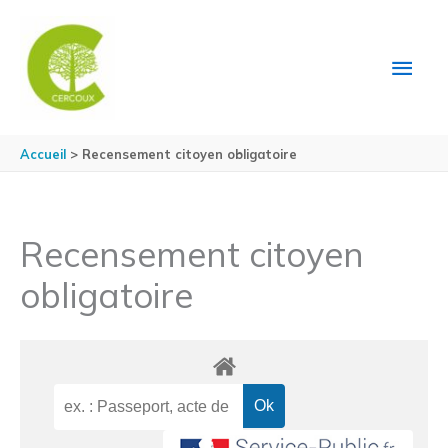
Aller au contenu
Aller au pied de page
MEN
PRIN
Accueil
Recensement citoyen obligatoire
Recensement citoyen
obligatoire