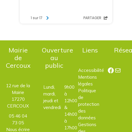
Mairie
Ouverture
Liens
Rése
de
au
Cercoux
public
Facebo
E-mail
Accessibilité
Mentions
légales
12 rue de la
Lundi,
9h00
Politique
Mairie
mardi,
à
de
17270
jeudi et
12h00
protection
CERCOUX
vendredi
&
des
14h00
05 46 04
données
à
73 05
Gestions
17h00
Nous écrire
des