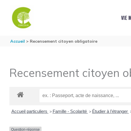
Aller au contenu
Aller au pied de page
VIE 
Accueil
Recensement citoyen obligatoire
Recensement citoyen ob
Accueil particuliers
Famille - Scolarité
Étudier à l'étranger
>
>
Question-réponse