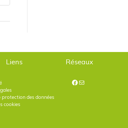
Liens
Réseaux
Facebook
E-mail
é
égales
e protection des données
s cookies