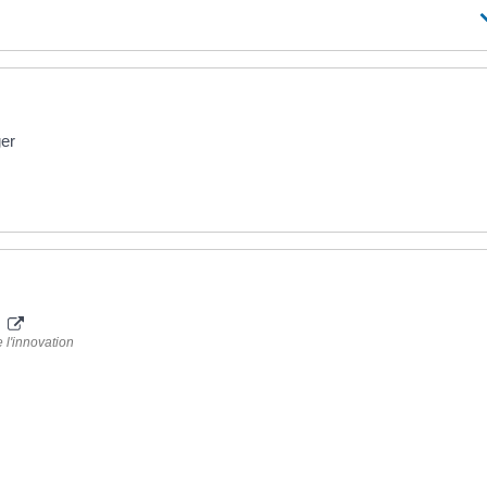
ger
e
 l'innovation