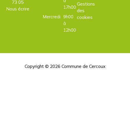
à
73 05
Gestions
17h00
Nous écrire
des
Mercredi
9h00
cookies
à
12h00
Copyright © 2026
Commune de Cercoux
H
d
p