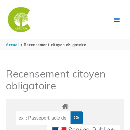
Aller au contenu
Aller au pied de page
MEN
PRIN
Accueil
Recensement citoyen obligatoire
Recensement citoyen
obligatoire