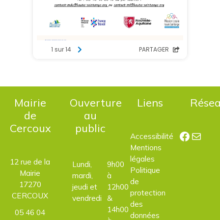
Mairie
Ouverture
Liens
Rése
de
au
Cercoux
public
Facebo
E-mail
Accessibilité
Mentions
légales
12 rue de la
Lundi,
9h00
Politique
Mairie
mardi,
à
de
17270
jeudi et
12h00
protection
CERCOUX
vendredi
&
des
14h00
05 46 04
données