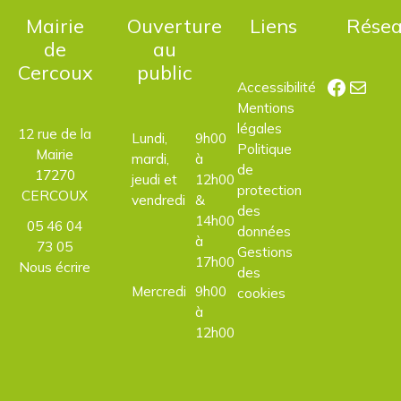
Mairie
Ouverture
Liens
Rése
de
au
Cercoux
public
Facebo
E-mail
Accessibilité
Mentions
légales
12 rue de la
Lundi,
9h00
Politique
Mairie
mardi,
à
de
17270
jeudi et
12h00
protection
CERCOUX
vendredi
&
des
14h00
05 46 04
données
à
73 05
Gestions
17h00
Nous écrire
des
Mercredi
9h00
cookies
à
12h00