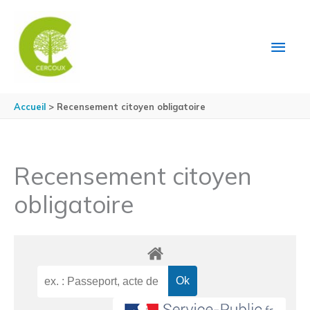
Aller au contenu
Aller au pied de page
MEN
PRIN
Accueil
Recensement citoyen obligatoire
Recensement citoyen
obligatoire