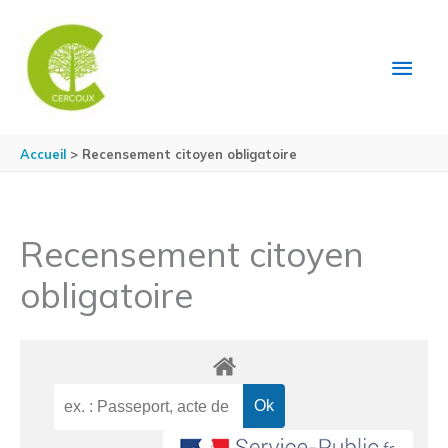
Aller au contenu
Aller au pied de page
MEN
PRIN
Accueil
Recensement citoyen obligatoire
Recensement citoyen
obligatoire