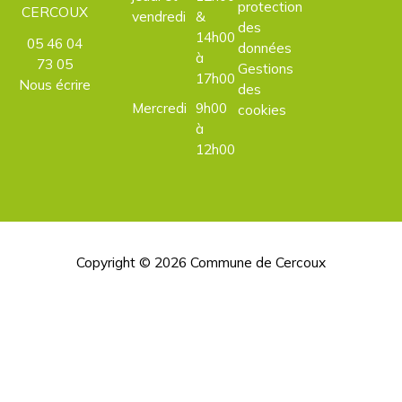
protection
CERCOUX
vendredi
&
des
14h00
05 46 04
données
à
73 05
Gestions
17h00
Nous écrire
des
Mercredi
9h00
cookies
à
12h00
Copyright © 2026
Commune de Cercoux
H
d
p