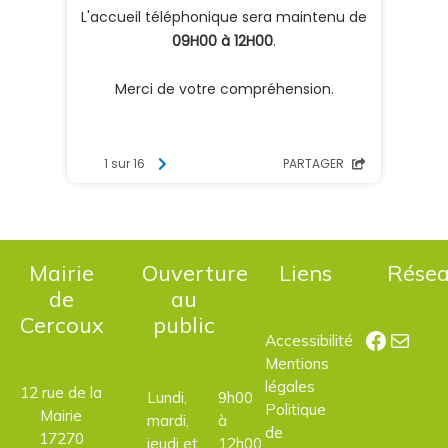
Mairie
Ouverture
Liens
Rése
de
au
Cercoux
public
Facebo
E-mail
Accessibilité
Mentions
légales
12 rue de la
Lundi,
9h00
Politique
Mairie
mardi,
à
de
17270
jeudi et
12h00