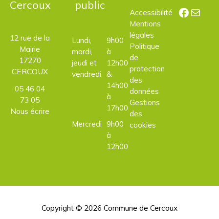
Cercoux
public
Facebo
E-mail
Accessibilité
Mentions
légales
12 rue de la
Lundi,
9h00
Politique
Mairie
mardi,
à
de
17270
jeudi et
12h00
protection
CERCOUX
vendredi
&
des
14h00
05 46 04
données
à
73 05
Gestions
17h00
Nous écrire
des
Mercredi
9h00
cookies
à
12h00
Copyright © 2026
Commune de Cercoux