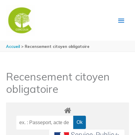
Aller au contenu
Aller au pied de page
MEN
PRIN
Accueil
Recensement citoyen obligatoire
Recensement citoyen
obligatoire