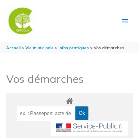
Aller au contenu
Aller au pied de page
MEN
PRIN
Accueil
Vie municipale
Infos pratiques
Vos démarches
Vos démarches