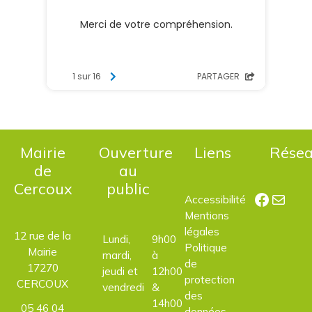
Mairie
Ouverture
Liens
Rése
de
au
Cercoux
public
Facebo
E-mail
Accessibilité
Mentions
légales
12 rue de la
Lundi,
9h00
Politique
Mairie
mardi,
à
de
17270
jeudi et
12h00
protection
CERCOUX
vendredi
&
des
14h00
05 46 04
données