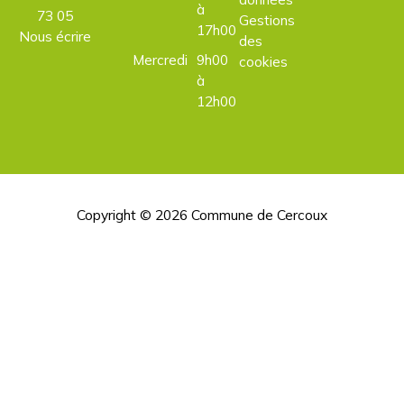
à
73 05
Gestions
17h00
Nous écrire
des
Mercredi
9h00
cookies
à
12h00
Copyright © 2026
Commune de Cercoux
H
d
p