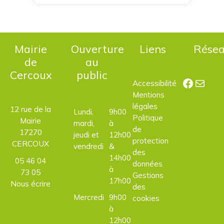
Mairie
Ouverture
Liens
Rése
de
au
Cercoux
public
Facebo
E-mail
Accessibilité
Mentions
légales
12 rue de la
Lundi,
9h00
Politique
Mairie
mardi,
à
de
17270
jeudi et
12h00
protection
CERCOUX
vendredi
&
des
14h00
05 46 04
données
à
73 05
Gestions
17h00
Nous écrire
des
Mercredi
9h00
cookies
à
12h00