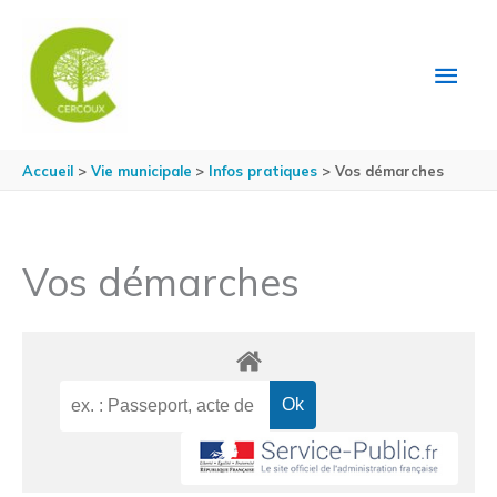
Aller au contenu
Aller au pied de page
MEN
PRIN
Accueil
Vie municipale
Infos pratiques
Vos démarches
Vos démarches