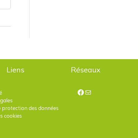
Liens
Réseaux
Facebook
E-mail
é
égales
e protection des données
s cookies