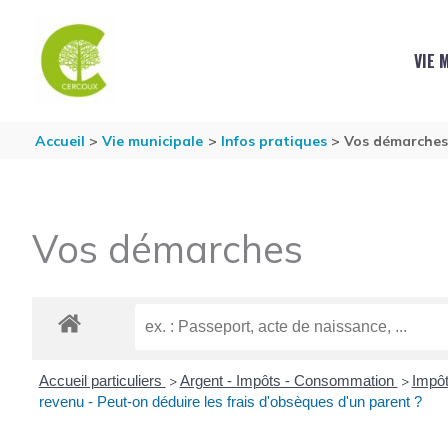
Aller au contenu
Aller au pied de page
VIE 
Accueil
Vie municipale
Infos pratiques
Vos démarche
Vos démarches
Accueil particuliers
Argent - Impôts - Consommation
Impôt
>
>
revenu - Peut-on déduire les frais d'obsèques d'un parent ?