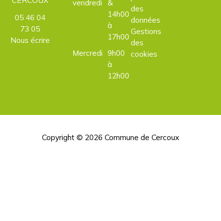
vendredi
&
des
14h00
05 46 04
données
à
73 05
Gestions
17h00
Nous écrire
des
Mercredi
9h00
cookies
à
12h00
Copyright © 2026
Commune de Cercoux
H
d
p