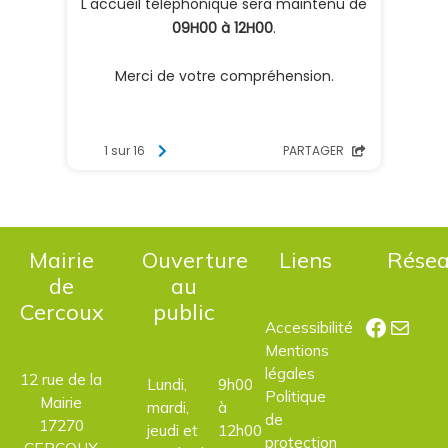
Mairie
Ouverture
Liens
Rése
de
au
Cercoux
public
Facebo
E-mail
Accessibilité
Mentions
légales
12 rue de la
Lundi,
9h00
Politique
Mairie
mardi,
à
de
17270
jeudi et
12h00
protection
CERCOUX