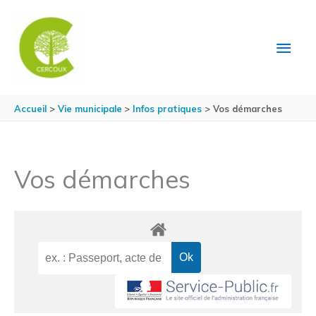
Aller au contenu
Aller au pied de page
MEN
PRIN
Accueil
Vie municipale
Infos pratiques
Vos démarches
Vos démarches