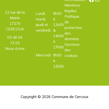
Mentions
légales
12 rue de la
Lundi,
9h00
Politique
Mairie
mardi,
à
de
17270
jeudi et
12h00
protection
CERCOUX
vendredi
&
des
14h00
05 46 04
données
à
73 05
Gestions
17h00
Nous écrire
des
Mercredi
9h00
cookies
à
12h00
Copyright © 2026
Commune de Cercoux