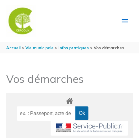
Aller au contenu
Aller au pied de page
MEN
PRIN
Accueil
Vie municipale
Infos pratiques
Vos démarches
Vos démarches