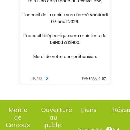
Mairie
Ouverture
Liens
Rése
de
au
Cercoux
public
Facebo
E-mail
Accessibilité