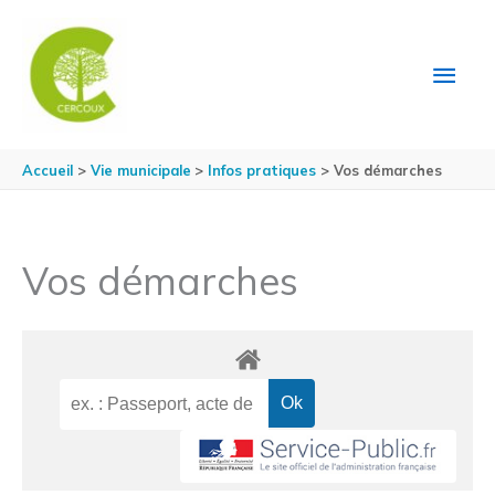
Aller au contenu
Aller au pied de page
MEN
PRIN
Accueil
Vie municipale
Infos pratiques
Vos démarches
Vos démarches