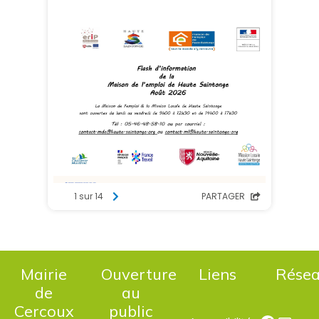
Mairie
Ouverture
Liens
Rése
de
au
Cercoux
public