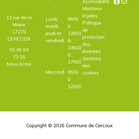
Facebo
E-mail
Accessibilité
Mentions
légales
12 rue de la
Lundi,
9h00
Politique
Mairie
mardi,
à
de
17270
jeudi et
12h00
protection
CERCOUX
vendredi
&
des
14h00
05 46 04
données
à
73 05
Gestions
17h00
Nous écrire
des
Mercredi
9h00
cookies
à
12h00
Copyright © 2026
Commune de Cercoux