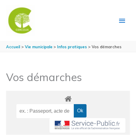
Aller au contenu
Aller au pied de page
MEN
PRIN
Accueil
Vie municipale
Infos pratiques
Vos démarches
Vos démarches