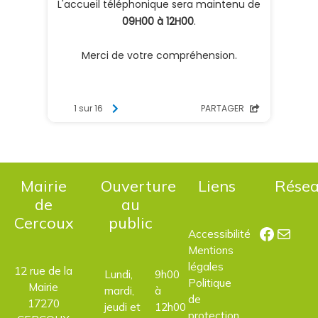
Mairie
Ouverture
Liens
Rése
de
au
Cercoux
public
Facebo
E-mail
Accessibilité
Mentions
légales
12 rue de la
Lundi,
9h00
Politique
Mairie
mardi,
à
de
17270
jeudi et
12h00
protection