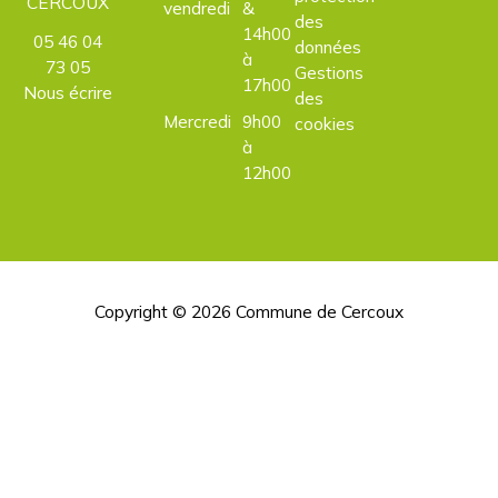
CERCOUX
vendredi
&
des
14h00
05 46 04
données
à
73 05
Gestions
17h00
Nous écrire
des
Mercredi
9h00
cookies
à
12h00
Copyright © 2026
Commune de Cercoux
H
d
p