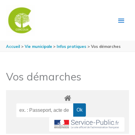
Aller au contenu
Aller au pied de page
MEN
PRIN
Accueil
Vie municipale
Infos pratiques
Vos démarches
Vos démarches