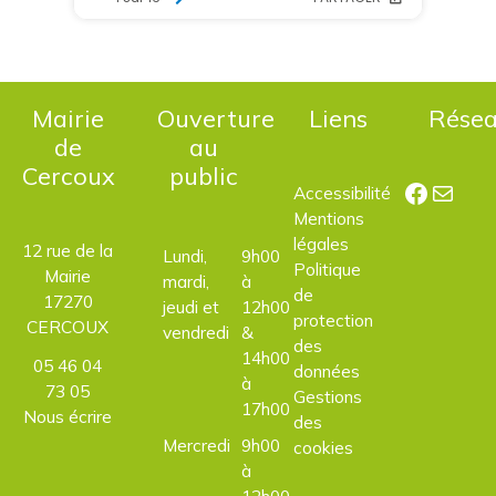
Mairie
Ouverture
Liens
Rése
de
au
Cercoux
public
Facebo
E-mail
Accessibilité
Mentions
légales
12 rue de la
Lundi,
9h00
Politique
Mairie
mardi,
à
de
17270
jeudi et
12h00
protection
CERCOUX
vendredi
&
des
14h00
05 46 04
données
à
73 05
Gestions
17h00
Nous écrire
des
Mercredi
9h00
cookies
à