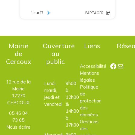
Mairie
Ouverture
Liens
Rése
de
au
Cercoux
public
Facebo
E-mail
Accessibilité
Mentions
légales
12 rue de la
Lundi,
9h00
Politique
Mairie
mardi,
à
de
17270
jeudi et
12h00
protection
CERCOUX
vendredi
&
des
14h00
05 46 04
données
à
73 05
Gestions
17h00
Nous écrire
des
Mercredi
9h00