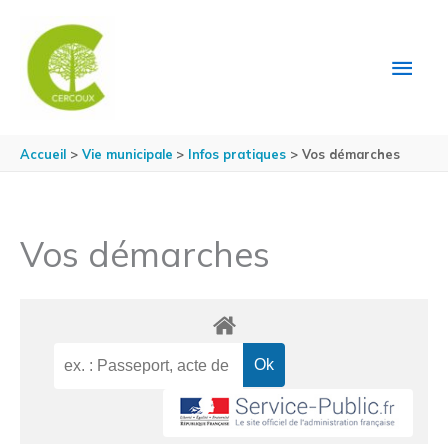
Aller au contenu
Aller au pied de page
MEN
PRIN
Accueil
Vie municipale
Infos pratiques
Vos démarches
Vos démarches