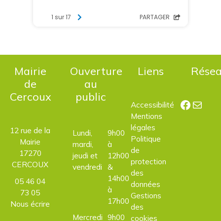
Mairie
Ouverture
Liens
Rése
de
au
Cercoux
public
Facebo
E-mail
Accessibilité
Mentions
légales
12 rue de la
Lundi,
9h00
Politique
Mairie
mardi,
à
de
17270
jeudi et
12h00
protection
CERCOUX
vendredi
&
des
14h00
05 46 04
données
à
73 05
Gestions
17h00
Nous écrire
des
Mercredi
9h00
cookies