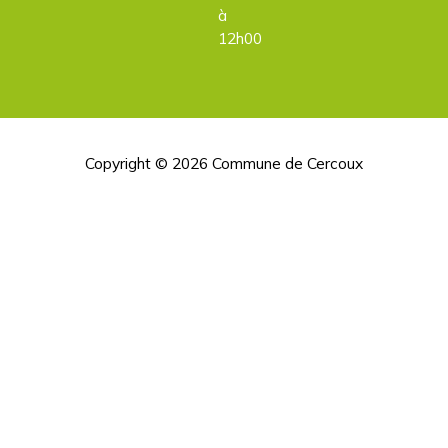
à
12h00
Copyright © 2026
Commune de Cercoux
H
d
p