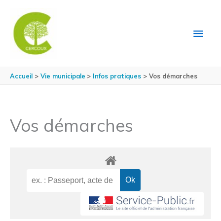
Aller au contenu
Aller au pied de page
MEN
PRIN
Accueil
Vie municipale
Infos pratiques
Vos démarches
Vos démarches