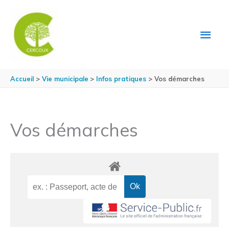
Aller au contenu
Aller au pied de page
MEN
PRIN
Accueil
Vie municipale
Infos pratiques
Vos démarches
Vos démarches