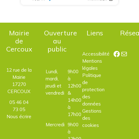
Mairie
Ouverture
Liens
Rése
de
au
Cercoux
public
Facebo
E-mail
Accessibilité
Mentions
légales
12 rue de la
Lundi,
9h00
Politique
Mairie
mardi,
à
de
17270
jeudi et
12h00
protection
CERCOUX
vendredi
&
des
14h00
05 46 04
données
à
73 05
Gestions
17h00
Nous écrire
des
Mercredi
9h00
cookies
à
12h00