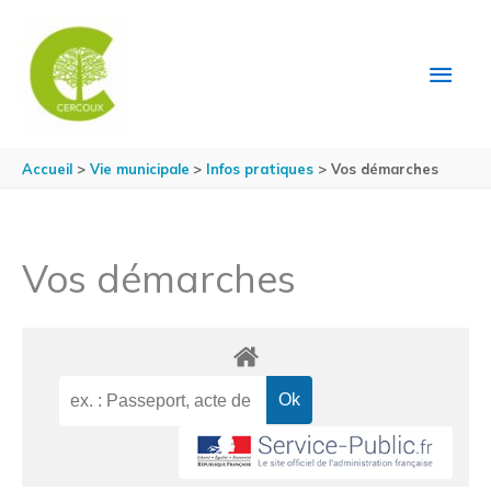
Aller au contenu
Aller au pied de page
MEN
PRIN
Accueil
Vie municipale
Infos pratiques
Vos démarches
Vos démarches