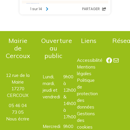
Mairie
Ouverture
Liens
Rése
de
au
Cercoux
public
Facebo
E-mail
Accessibilité
Mentions
légales
12 rue de la
Lundi,
9h00
Politique
Mairie
mardi,
à
de
17270
jeudi et
12h00
protection
CERCOUX
vendredi
&
des
14h00
05 46 04
données
à
73 05
Gestions
17h00
Nous écrire
des
Mercredi
9h00
cookies