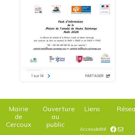
Mairie
Ouverture
Liens
Rése
de
au
Cercoux
public
Facebo
E-mail
Accessibilité