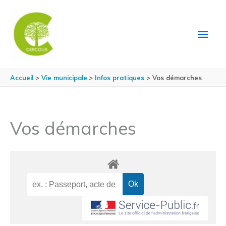
Aller au contenu
Aller au pied de page
MEN
PRIN
Accueil
Vie municipale
Infos pratiques
Vos démarches
Vos démarches