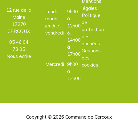
Mentions
légales
12 rue de la
Lundi,
9h00
Politique
Mairie
mardi,
à
de
17270
jeudi et
12h00
protection
CERCOUX
vendredi
&
des
14h00
05 46 04
données
à
73 05
Gestions
17h00
Nous écrire
des
Mercredi
9h00
cookies
à
12h00
Copyright © 2026
Commune de Cercoux
H