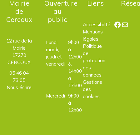
Mairie
Ouverture
Liens
Rése
de
au
Cercoux
public
Facebo
E-mail
Accessibilité
Mentions
légales
12 rue de la
Lundi,
9h00
Politique
Mairie
mardi,
à
de
17270
jeudi et
12h00
protection
CERCOUX
vendredi
&
des
14h00
05 46 04
données
à
73 05
Gestions
17h00
Nous écrire
des
Mercredi
9h00
cookies
à
12h00