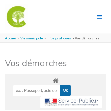
Aller au contenu
Aller au pied de page
MEN
PRIN
Accueil
Vie municipale
Infos pratiques
Vos démarches
Vos démarches