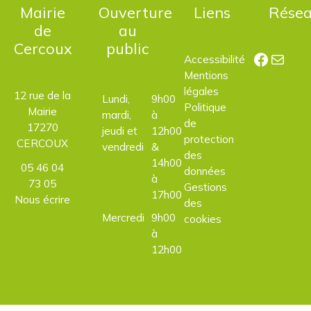
Mairie
Ouverture
Liens
Rése
de
au
Cercoux
public
Facebo
E-mail
Accessibilité
Mentions
légales
12 rue de la
Lundi,
9h00
Politique
Mairie
mardi,
à
de
17270
jeudi et
12h00
protection
CERCOUX
vendredi
&
des
14h00
05 46 04
données
à
73 05
Gestions
17h00
Nous écrire
des
Mercredi
9h00
cookies
à
12h00