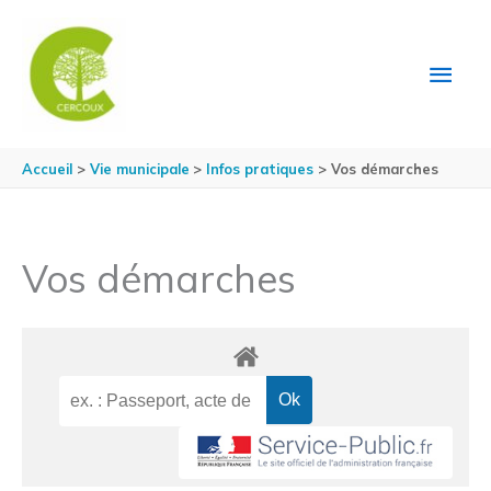
Aller au contenu
Aller au pied de page
MEN
PRIN
Accueil
Vie municipale
Infos pratiques
Vos démarches
Vos démarches