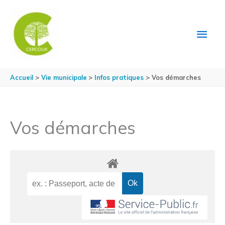
Aller au contenu
Aller au pied de page
MEN
PRIN
Accueil
Vie municipale
Infos pratiques
Vos démarches
Vos démarches