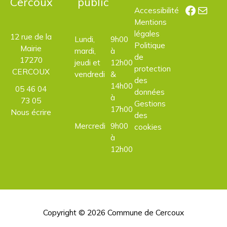
Cercoux
public
Facebo
E-mail
Accessibilité
Mentions
légales
12 rue de la
Lundi,
9h00
Politique
Mairie
mardi,
à
de
17270
jeudi et
12h00
protection
CERCOUX
vendredi
&
des
14h00
05 46 04
données
à
73 05
Gestions
17h00
Nous écrire
des
Mercredi
9h00
cookies
à
12h00
Copyright © 2026
Commune de Cercoux