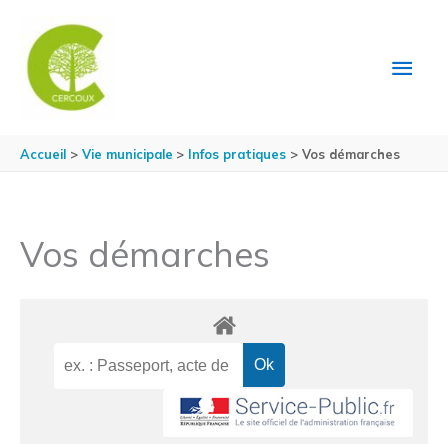
Aller au contenu
Aller au pied de page
MEN
PRIN
Accueil
Vie municipale
Infos pratiques
Vos démarches
Vos démarches