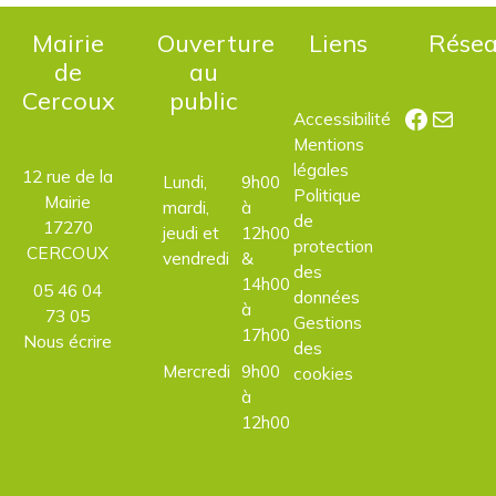
Mairie
Ouverture
Liens
Rése
de
au
Cercoux
public
Facebo
E-mail
Accessibilité
Mentions
légales
12 rue de la
Lundi,
9h00
Politique
Mairie
mardi,
à
de
17270
jeudi et
12h00
protection
CERCOUX
vendredi
&
des
14h00
05 46 04
données
à
73 05
Gestions
17h00
Nous écrire
des
Mercredi
9h00
cookies
à
12h00