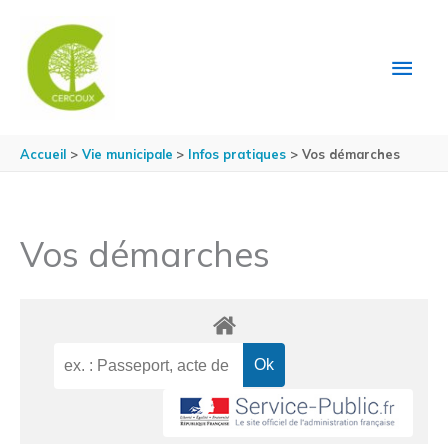
Aller au contenu
Aller au pied de page
MEN
PRIN
Accueil
Vie municipale
Infos pratiques
Vos démarches
Vos démarches