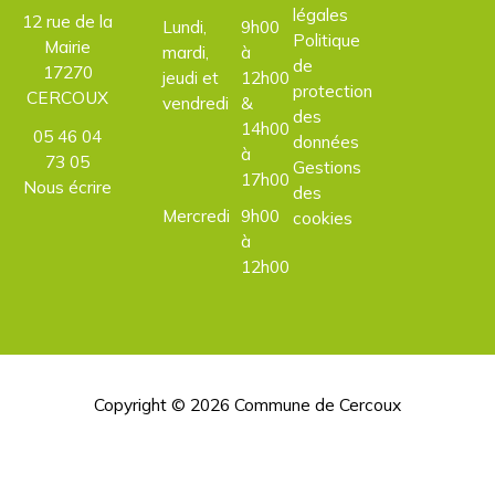
légales
12 rue de la
Lundi,
9h00
Politique
Mairie
mardi,
à
de
17270
jeudi et
12h00
protection
CERCOUX
vendredi
&
des
14h00
05 46 04
données
à
73 05
Gestions
17h00
Nous écrire
des
Mercredi
9h00
cookies
à
12h00
Copyright © 2026
Commune de Cercoux
H