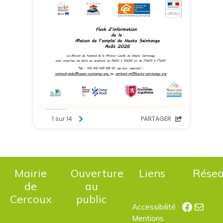
Mairie
Ouverture
Liens
Rése
de
au
Cercoux
public
Facebo
E-mail
Accessibilité
Mentions