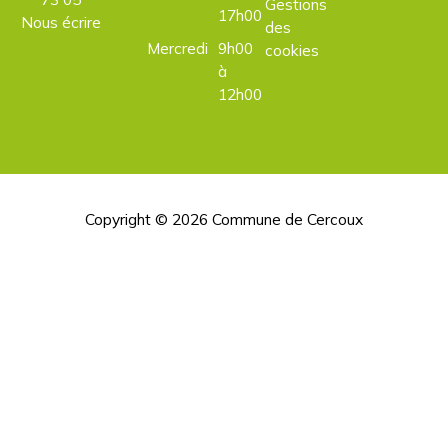
Gestions
17h00
Nous écrire
des
Mercredi
9h00
cookies
à
12h00
Copyright © 2026
Commune de Cercoux
H
d
p