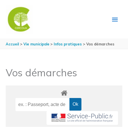
Aller au contenu
Aller au pied de page
MEN
PRIN
Accueil
Vie municipale
Infos pratiques
Vos démarches
Vos démarches