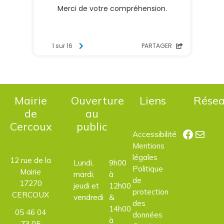
Mairie
Ouverture
Liens
Rése
de
au
Cercoux
public
Facebo
E-mail
Accessibilité
Mentions
légales
12 rue de la
Lundi,
9h00
Politique
Mairie
mardi,
à
de
17270
jeudi et
12h00
protection
CERCOUX
vendredi
&
des
14h00
05 46 04
données
à
73 05