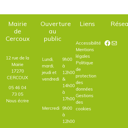
Mairie
Ouverture
Liens
Rése
de
au
Cercoux
public
Facebo
E-mail
Accessibilité
Mentions
légales
12 rue de la
Lundi,
9h00
Politique
Mairie
mardi,
à
de
17270
jeudi et
12h00
protection
CERCOUX
vendredi
&
des
14h00
05 46 04
données
à
73 05
Gestions
17h00
Nous écrire
des
Mercredi
9h00
cookies
à
12h00