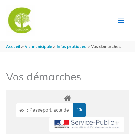
Aller au contenu
Aller au pied de page
MEN
PRIN
Accueil
Vie municipale
Infos pratiques
Vos démarches
Vos démarches