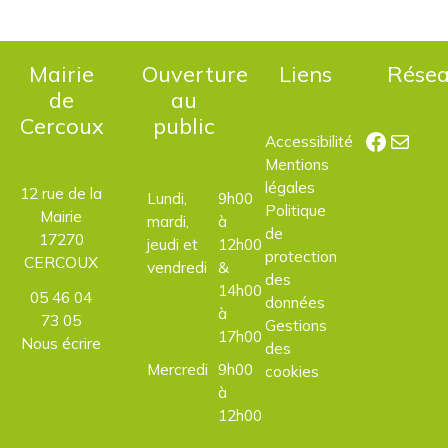
Mairie
Ouverture
Liens
Rése
de
au
Cercoux
public
Facebo
E-mail
Accessibilité
Mentions
légales
12 rue de la
Lundi,
9h00
Politique
Mairie
mardi,
à
de
17270
jeudi et
12h00
protection
CERCOUX
vendredi
&
des
14h00
05 46 04
données
à
73 05
Gestions
17h00
Nous écrire
des
Mercredi
9h00
cookies
à
12h00