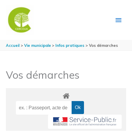
Aller au contenu
Aller au pied de page
MEN
PRIN
Accueil
Vie municipale
Infos pratiques
Vos démarches
Vos démarches